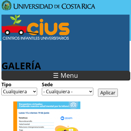
Pasar al contenido principal
Usted está aquí
GALERÍA
☰ Menu
Tipo
Sede
Páginas