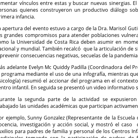
omentar vínculos entre estas y buscar nuevas sinergias. E
ersonas quienes construyeron un productivo diálogo sobr
rimera infancia.
a apertura del evento estuvo a cargo de la Dra. Marisol Guti
os grandes compromisos para atender poblaciones vulnerab
omo la Universidad de Costa Rica deben asumir en momentos 
acional y mundial. También recalcó que la articulación de s
 prevenir consecuencias negativas, secuelas de la pandemia
ás adelante Evelyn Mc Quiddy Padilla (Coordinadora del P
l programa mediante el uso de una infografía, mientras qu
sicología) resumió el accionar del programa en el contexto
entro infantil. En seguida se presentó un video informativo s
urante la segunda parte de la actividad se expusieron
rabajado las unidades académicas que participan activamen
or ejemplo, Sunny Gonzalez (Representante de la Escuela d
ocencia, investigación y acción social, y mostró el cas
uxilios para padres de familia y personal de los Centros In
edicinales tomando con la participación de padres de fa