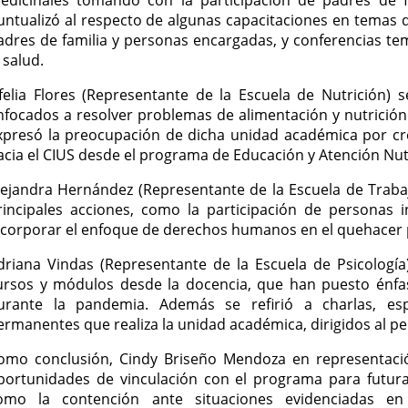
untualizó al respecto de algunas capacitaciones en temas 
adres de familia y personas encargadas, y conferencias te
 salud.
felia Flores (Representante de la Escuela de Nutrición) s
nfocados a resolver problemas de alimentación y nutrición
xpresó la preocupación de dicha unidad académica por cr
acia el CIUS desde el programa de Educación y Atención Nutr
lejandra Hernández (Representante de la Escuela de Traba
rincipales acciones, como la participación de personas 
ncorporar el enfoque de derechos humanos en el quehacer p
driana Vindas (Representante de la Escuela de Psicología
ursos y módulos desde la docencia, que han puesto énfas
urante la pandemia. Además se refirió a charlas, esp
ermanentes que realiza la unidad académica, dirigidos al pe
omo conclusión, Cindy Briseño Mendoza en representación
portunidades de vinculación con el programa para futura
omo la contención ante situaciones evidenciadas en