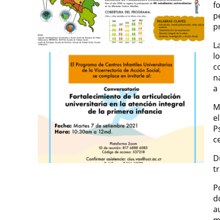
f
p
p
L
l
c
n
a
M
e
P
c
D
t
P
d
a
m