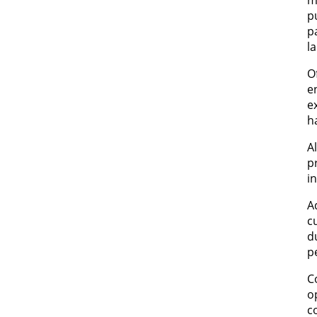
p
p
la
O
e
e
h
A
p
i
A
c
d
p
C
o
c