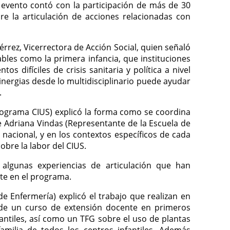
l evento contó con la participación de más de 30
e la articulación de acciones relacionadas con
érrez, Vicerrectora de Acción Social, quien señaló
les como la primera infancia, que instituciones
difíciles de crisis sanitaria y política a nivel
inergias desde lo multidisciplinario puede ayudar
.
rograma CIUS) explicó la forma como se coordina
e Adriana Vindas (Representante de la Escuela de
 nacional, y en los contextos específicos de cada
obre la labor del CIUS.
 algunas experiencias de articulación que han
te en el programa.
e Enfermería) explicó el trabajo que realizan en
o de un curso de extensión docente en primeros
fantiles, así como un TFG sobre el uso de plantas
milia de todos los centros infantiles. Además