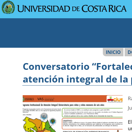
Pasar al contenido principal
INICIO
D
Usted está aquí
Conversatorio “Fortalec
atención integral de la
R
J
E
u